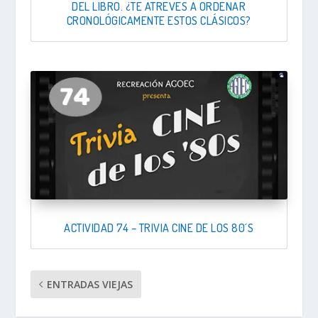
DEL LIBRO. ¿TE ATREVES A ORDENAR
CRONOLÓGICAMENTE ESTOS CLÁSICOS?
ACTIVIDAD 74 – TRIVIA CINE DE LOS 80´S
ENTRADAS VIEJAS