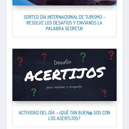
SORTEO DÍA INTERNACIONAL DE TURISMO –
RESOLVE LOS DESAFÍOS Y ENVÍANOS LA
PALABRA SECRETA!
ACTIVIDAD DEL DÍA – ¿QUÉ TAN BUEN@ SOS CON
LOS ACERTIJOS?