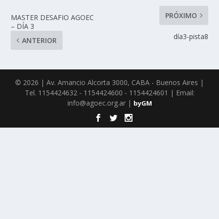
PRÓXIMO
MASTER DESAFIO AGOEC
– DÍA 3
día3-pista8
ANTERIOR
© 2026 | Av. Amancio Alcorta 3000, CABA - Buenos Aires |
Tel. 1154424632 - 1154424600 - 1154424601 | Email:
info@agoec.org.ar |
byGM