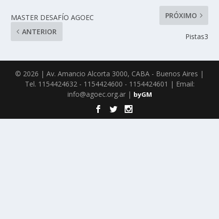
PRÓXIMO
MASTER DESAFÍO AGOEC
ANTERIOR
Pistas3
© 2026 | Av. Amancio Alcorta 3000, CABA - Buenos Aires |
Tel. 1154424632 - 1154424600 - 1154424601 | Email:
info@agoec.org.ar |
byGM