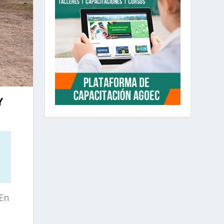
Y
 En