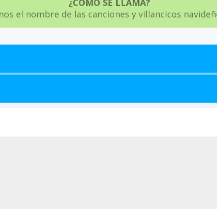
¿CÓMO SE LLAMA?
nos el nombre de las canciones y villancicos navideñ
Reproductor
de
audio