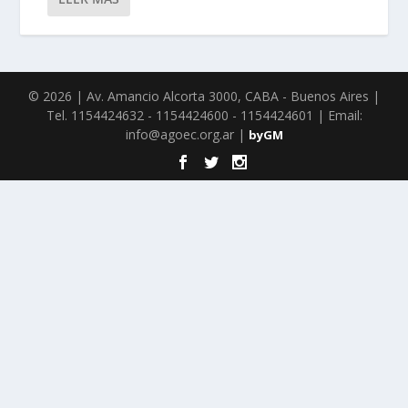
© 2026 | Av. Amancio Alcorta 3000, CABA - Buenos Aires |
Tel. 1154424632 - 1154424600 - 1154424601 | Email:
info@agoec.org.ar |
byGM