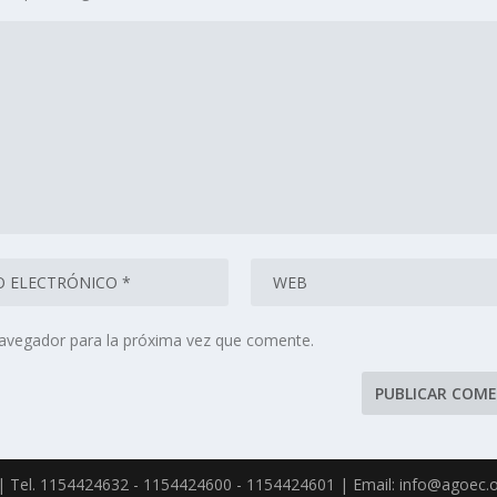
navegador para la próxima vez que comente.
| Tel. 1154424632 - 1154424600 - 1154424601 | Email: info@agoec.o