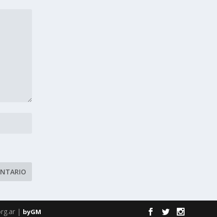
rg.ar |
byGM