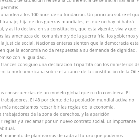
 estado de situación frente a la conferencia de se inicia mañana. 
 permite:
r una idea a los 100 años de su fundación. Un principio sobre el qu
l trabajo, hija de dos guerras mundiales, es que no hay ni habrá
l, y asi lo declara en su constitución, que esta vigente, viva y que
s las amenazas del comunismo y de la guerra fría, los gobiernos y
 justicia social. Naciones enteras sienten que la democracia esta
 ven que la economía no da respuestas a su demanda de dignidad.
omiso con la igualdad.
francés consiguió una declaración Tripartita con los ministerios d
encia norteamericana sobre el alcance de la constitución de la Oit 
as consecuencias de un modelo global que n o lo considera. El
trabajadores. El 48 por ciento de la población mundial activa no
in más necesitamos reescribir las reglas de la economía.
 trabajadores de la zona de derechos, y la aparición
r reglas y a reclamar por un nuevo contrato social. Es importante
bitual.
 el momento de plantearnos de cada al futuro que podemos