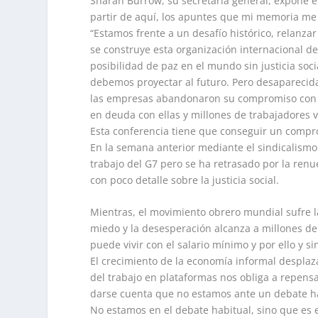
Sharan Burrow, su secretaria general, expone el
partir de aquí, los apuntes que mi memoria me
“Estamos frente a un desafío histórico, relanza
se construye esta organización internacional de
posibilidad de paz en el mundo sin justicia socia
debemos proyectar al futuro. Pero desaparecida
las empresas abandonaron su compromiso con la
en deuda con ellas y millones de trabajadores
Esta conferencia tiene que conseguir un compr
En la semana anterior mediante el sindicalismo 
trabajo del G7 pero se ha retrasado por la renu
con poco detalle sobre la justicia social.
Mientras, el movimiento obrero mundial sufre l
miedo y la desesperación alcanza a millones de 
puede vivir con el salario mínimo y por ello y s
El crecimiento de la economía informal desplaza
del trabajo en plataformas nos obliga a repensa
darse cuenta que no estamos ante un debate ha
No estamos en el debate habitual, sino que es