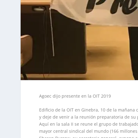
Agoec dijo presente en la OIT 2019
Edificio de la OIT en Ginebra, 10 de la mañana 
y deje de venir a la reunión preparatoria de su
Aquí en la sala II se reune el grupo de trabajad
mayor central sindical del mundo (166 millones 