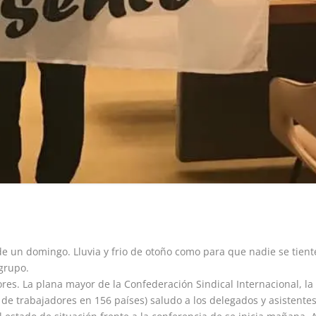
de un domingo. Lluvia y frio de otoño como para que nadie se tient
 grupo.
ores. La plana mayor de la Confederación Sindical Internacional, la
de trabajadores en 156 países) saludo a los delegados y asistentes