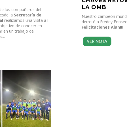
CHAVES RETUV
LA OMB
 de los compañeros del
desde la
Secretaría de
Nuestro campeón mundia
al
realizamos una visita
al
derrotó a Freddy Fonseca
 objetivo de conocer en
Felicitaciones Alan!!!
r en un trabajo de
s.
..