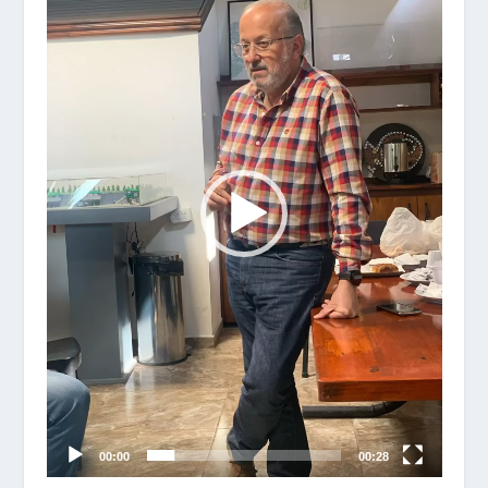
vídeo
00:00
00:28